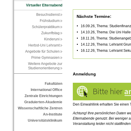
Virtueller Elternabend
Besuchsdienst
Nächste Termine:
Frühstudium
16.
09.
26, Thema: Studienfinan
Schülerpraktikum
14.
10.
26, Thema: Die Uni Halle s
Zukunftstag
18.11.26, Thema: Studienange
Kinderuni
14.12.26, Thema: Lehramt Gru
Herbst-Uni Lehramt
16.12.26, Thema: Lehramt Se
Angebote für Schulen
Prime Gymnasien
Weitere Angebote zur
Studienorientierung
Anmeldung
Fakultäten
International Office
Zentrale Einrichtungen
Graduierten-Akademie
D
en Einwahllink erhalten Sie einen 
Wissenschaftliche Zentren
Achtung!
Ihre persönlichen Daten we
An-Institute
Elternabende genutzt.
Bei weniger a
Universitätsklinikum
Veranstaltung leider nicht stattfinden