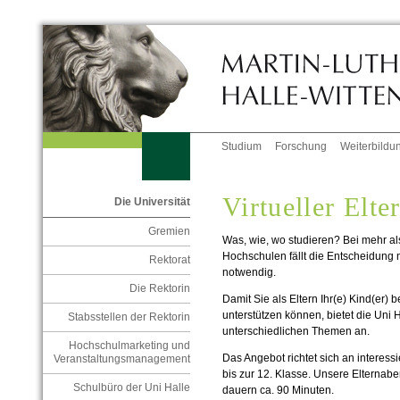
Studium
Forschung
Weiterbildu
Virtueller Elt
Die Universität
Gremien
Was, wie, wo studieren? Bei mehr a
Hochschulen fällt die Entscheidung ni
Rektorat
notwendig.
Die Rektorin
Damit Sie als Eltern Ihr(e) Kind(er)
unterstützen können, bietet die Uni H
Stabsstellen der Rektorin
unterschiedlichen Themen an.
Hochschulmarketing und
Das Angebot richtet sich an interess
Veranstaltungsmanagement
bis zur 12. Klasse.
Unsere Elternaben
Schulbüro der Uni Halle
dauern ca. 90 Minuten.