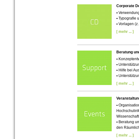
Corporate D
▪ Verwendun
▪ Typografie
▪
Vorlagen (z.
[ mehr ... ]
Beratung un
▪ Konzeptent
▪ Unterstütz
▪ Hilfe bei A
▪ Unterstützu
[ mehr ... ]
Veranstalt
▪ Organisatio
Hochschulinf
Wissenschaft
▪ Beratung un
den Räumlichk
[ mehr ... ]