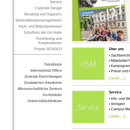
Service
Coporate Design
Beratung und Support
Veranstaltungsmanagement
Fach- und Bildungsmessen
Schulbüro der Uni Halle
Fundraising und
Kooperationen
Über uns
Projekt SEO/GEO
▪ Sachberich
▪
Mitarbeiter
Fakultäten
▪ Kampagnen 
International Office
▪ Preise und
Zentrale Einrichtungen
[ mehr ... ]
Graduierten-Akademie
Wissenschaftliche Zentren
Service
An-Institute
▪ Info- und W
Universitätsklinikum
▪ Vorlagen
▪ Campus-M
[ mehr ... ]