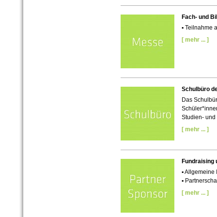
Fach- und B
▪
Teilnahme a
[ mehr ... ]
Schulbüro de
Das Schulbüro
Schüler*innen
Studien- und 
[ mehr ... ]
Fundraising
▪ Allgemeine 
▪ Partnersch
[ mehr ... ]