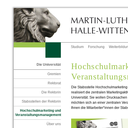
Studium
Forschung
Weiterbildu
Hochschulmark
Die Universität
Veranstaltung
Gremien
Rektorat
Die Stabsstelle Hochschulmarketin
realisiert die zentralen Marketingakt
Die Rektorin
Universität.
Sie wollen Drucksachen 
Stabsstellen der Rektorin
möchten sich an einer zentralen Ver
Ihnen die Mitarbeiter*innen der Stabs
Hochschulmarketing und
Veranstaltungsmanagement
Über uns